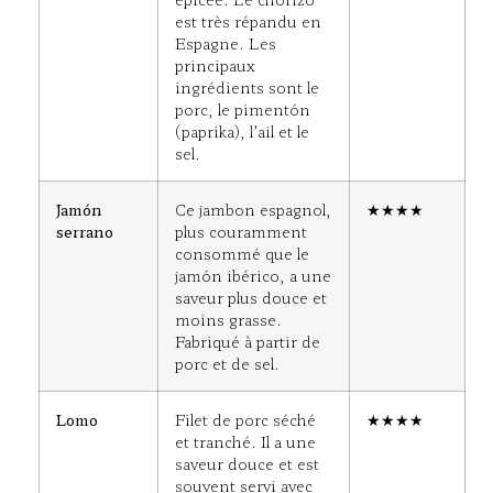
est très répandu en
Espagne. Les
principaux
ingrédients sont le
porc, le pimentón
(paprika), l’ail et le
sel.
Jamón
Ce jambon espagnol,
★★★★
serrano
plus couramment
consommé que le
jamón ibérico, a une
saveur plus douce et
moins grasse.
Fabriqué à partir de
porc et de sel.
Lomo
Filet de porc séché
★★★★
et tranché. Il a une
saveur douce et est
souvent servi avec