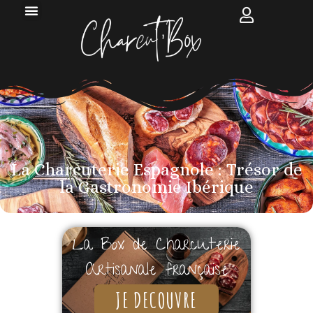
La Charcuterie Espagnole : Trésor de
la Gastronomie Ibérique
La Box de Charcuterie
Artisanale française
JE DECOUVRE