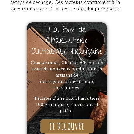
temps de séchage. Ces facteurs contribuent à la
saveur unique et à la texture de chaque produit.
La Box de
Charcuterie
Artisanale française
Chaque mois, Charcut’Box met en
avant de nouveaux producteurs et
artisans de
nos régions à travers leurs
charcuteries.
Profitez d’une Box Charcuterie
100% Française, saucissons et
pâtés…
JE DECOUVRE