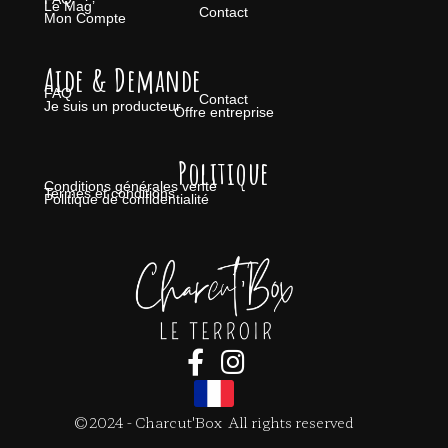
Le Mag’
Contact
Mon Compte
Aide & Demande
FAQ
Contact
Je suis un producteur
Offre entreprise
Politique
Conditions générales vente
Termes et conditions
Politique de confidentialité
©2024 - Charcut'Box All rights reserved