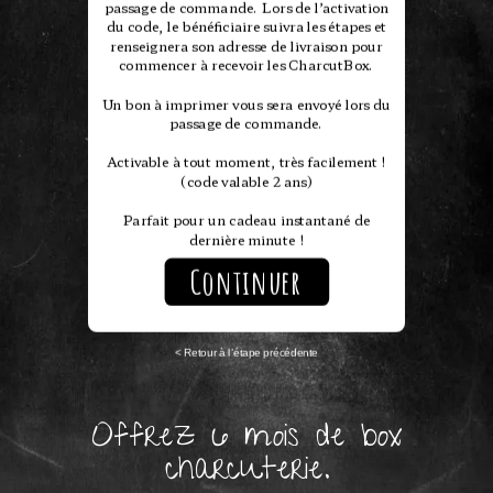
passage de commande. Lors de l’activation
du code, le bénéficiaire suivra les étapes et
renseignera son adresse de livraison pour
commencer à recevoir les CharcutBox.
Un bon à imprimer vous sera envoyé lors du
passage de commande.
Activable à tout moment, très facilement !
(code valable 2 ans)
Parfait pour un cadeau instantané de
dernière minute !
Continuer
< Retour à l’étape précédente
Offrez 6 mois de box
charcuterie.