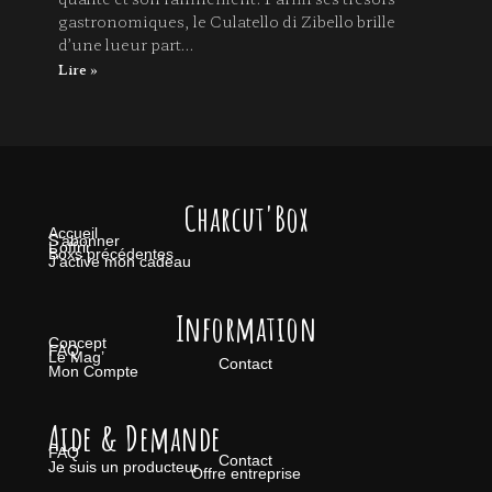
gastronomiques, le Culatello di Zibello brille
d’une lueur part…
Lire »
Charcut'Box
Accueil
S’abonner
L’offrir
Boxs précédentes
J’active mon cadeau
Information
Concept
FAQ
Le Mag’
Contact
Mon Compte
Aide & Demande
FAQ
Contact
Je suis un producteur
Offre entreprise