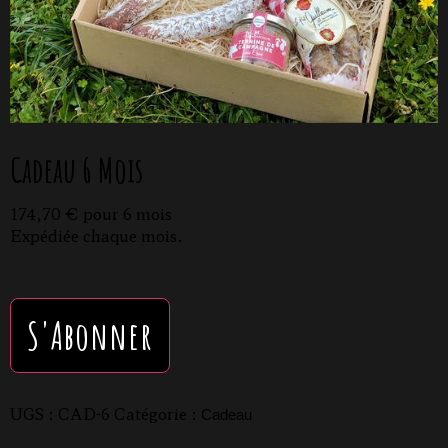
Cadeau 6 Mois
174,70
€
pour 6 mois
Expédiée chaque mois.
S'Abonner
UGS :
CAD-6
Catégorie :
Cadeau