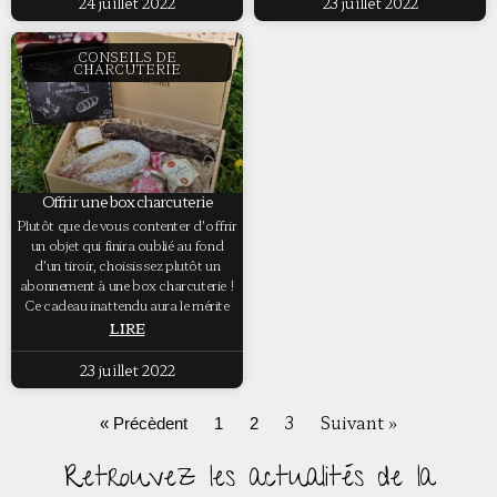
24 juillet 2022
23 juillet 2022
CONSEILS DE
CHARCUTERIE
Offrir une box charcuterie
Plutôt que de vous contenter d’offrir
un objet qui finira oublié au fond
d’un tiroir, choisissez plutôt un
abonnement à une box charcuterie !
Ce cadeau inattendu aura le mérite
LIRE
23 juillet 2022
3
Suivant »
« Précèdent
1
2
Retrouvez les actualités de la