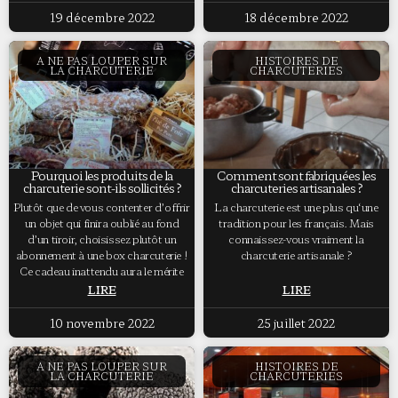
19 décembre 2022
18 décembre 2022
A NE PAS LOUPER SUR
HISTOIRES DE
LA CHARCUTERIE
CHARCUTERIES
Pourquoi les produits de la
Comment sont fabriquées les
charcuterie sont-ils sollicités ?
charcuteries artisanales ?
Plutôt que de vous contenter d’offrir
La charcuterie est une plus qu‘une
un objet qui finira oublié au fond
tradition pour les français. Mais
d’un tiroir, choisissez plutôt un
connaissez-vous vraiment la
abonnement à une box charcuterie !
charcuterie artisanale ?
Ce cadeau inattendu aura le mérite
LIRE
LIRE
10 novembre 2022
25 juillet 2022
A NE PAS LOUPER SUR
HISTOIRES DE
LA CHARCUTERIE
CHARCUTERIES