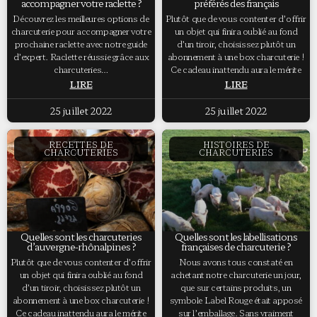
accompagner votre raclette ?
préférés des français
Découvrez les meilleures options de
Plutôt que de vous contenter d’offrir
charcuterie pour accompagner votre
un objet qui finira oublié au fond
prochaine raclette avec notre guide
d’un tiroir, choisissez plutôt un
d’expert. Raclette réussie grâce aux
abonnement à une box charcuterie !
charcuteries…
Ce cadeau inattendu aura le mérite
LIRE
LIRE
25 juillet 2022
25 juillet 2022
RECETTES DE
HISTOIRES DE
CHARCUTERIES
CHARCUTERIES
Quelles sont les charcuteries
Quelles sont les labellisations
d’auvergne-rhônalpines ?
françaises de charcuterie ?
Plutôt que de vous contenter d’offrir
Nous avons tous constaté en
un objet qui finira oublié au fond
achetant notre charcuterie un jour,
d’un tiroir, choisissez plutôt un
que sur certains produits, un
abonnement à une box charcuterie !
symbole Label Rouge était apposé
Ce cadeau inattendu aura le mérite
sur l’emballage. Sans vraiment