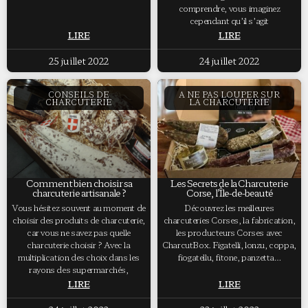
comprendre, vous imaginez
cependant qu’il s’agit
LIRE
LIRE
25 juillet 2022
24 juillet 2022
CONSEILS DE
A NE PAS LOUPER SUR
CHARCUTERIE
LA CHARCUTERIE
Comment bien choisir sa
Les Secrets de la Charcuterie
charcuterie artisanale ?
Corse, l’Île-de-beauté
Vous hésitez souvent au moment de
Découvrez les meilleures
choisir des produits de charcuterie,
charcuteries Corses, la fabrication,
car vous ne savez pas quelle
les producteurs Corses avec
charcuterie choisir ? Avec la
CharcutBox. Figatelli, lonzu, coppa,
multiplication des choix dans les
fiogatellu, fitone, panzetta…
rayons des supermarchés,
LIRE
LIRE