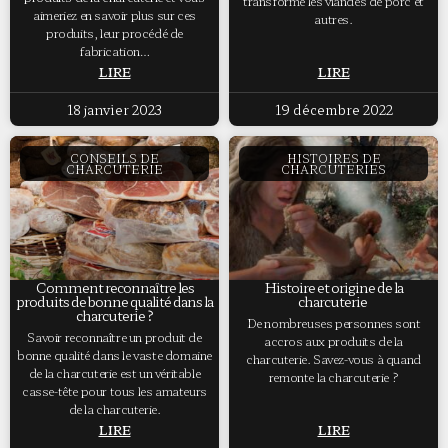
transformé les viandes de porc et
aimeriez en savoir plus sur ces
autres.
produits, leur procédé de
fabrication…
LIRE
LIRE
18 janvier 2023
19 décembre 2022
CONSEILS DE
HISTOIRES DE
CHARCUTERIE
CHARCUTERIES
Comment reconnaître les
Histoire et origine de la
produits de bonne qualité dans la
charcuterie
charcuterie ?
De nombreuses personnes sont
Savoir reconnaître un produit de
accros aux produits de la
bonne qualité dans le vaste domaine
charcuterie. Savez-vous à quand
de la charcuterie est un véritable
remonte la charcuterie ?
casse-tête pour tous les amateurs
de la charcuterie.
LIRE
LIRE