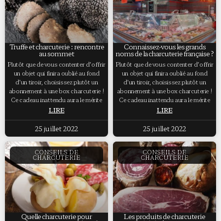
Truffe et charcuterie : rencontre
Connaissez-vous les grands
au sommet
noms de la charcuterie française ?
Plutôt que de vous contenter d’offrir
Plutôt que de vous contenter d’offrir
un objet qui finira oublié au fond
un objet qui finira oublié au fond
d’un tiroir, choisissez plutôt un
d’un tiroir, choisissez plutôt un
abonnement à une box charcuterie !
abonnement à une box charcuterie !
Ce cadeau inattendu aura le mérite
Ce cadeau inattendu aura le mérite
LIRE
LIRE
25 juillet 2022
25 juillet 2022
CONSEILS DE
CONSEILS DE
CHARCUTERIE
CHARCUTERIE
Quelle charcuterie pour
Les produits de charcuterie